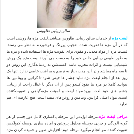
سالن زیبایی طاووس
لیفت مژه
از خدمات سالن زیبایی طاووس میباشد..لیفت مژه ها، روشی است
که در آن مژه ها تقویت شده، حجیم، پررنگ و فرخورده به نظر می رسند.
لمینت مژه از مواد معدنی و مقوی برای تقویت مژه ها استفاده شده و مژه ها
به طور طبیعی زیبایی خاص خود را به دست می آورند.لیفت مژه یک روش
شیمیایی نیست و اثرات مخرب مانند اکستنشن ندارد.ماندگاری این روش دو
تا سه ماه میباشد و در این مدت ،نیاز به ترمیم و مراقبت خاصی ندارد .تنها یک
روز بعد از انجام لیفت مژه نباید چشم ها خیس شود تا کراتین و ویتامین ها
بتوانند کاملا در مژه ها نفوذ کنندو پس از ان دیگر با خیال راحت از زیبایی
چشم های خود لذت ببرید.مواد لیفت و لمینت مژه،گیاهی و تقویت‌کننده
است. مواد اصلی کراتین، ویتامین و روغن‌های مفید است. هیچ عارضه ای هم
ندارد،
مراحل لیفت مژه
:مرحله اول:در این مرحله پاکسازی کامل دور چشم از هر
گونه آلودگی و چربی بوسیله محلول پروتئین و آماده سازی بوسیله کمپلکس
تقویت کننده مو انجام میگیرد.مرحله دوم: افزایش طول و خمیده کردن مژه