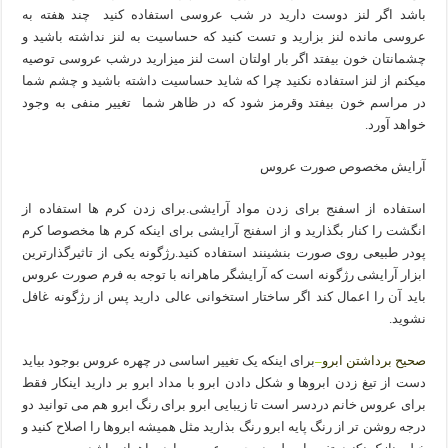
باشد اگر لنز دوست دارید در شب عروسی استفاده کنید چند هفته به
عروسی مانده لنز بزارید و تست کنید که حساسیت به لنز نداشته باشید و
چشمانتان خون بیفتد اگر بار اولتان است لنز میزارید درشب عروسی توصیه
میکنم از لنز استفاده نکنید چرا که شاید حساسیت داشته باشید و چشم شما
در مراسم خون بیفتد وقرمز شود که در ظاهر شما تغییر منفی به وجود
خواهد آورد.
آرایش مخصوص صورت عروس
استفاده از اسفنج برای زدن مواد آرایشی.برای زدن کرم ها استفاده از
انگشت را کنار بگذارید و از اسفنج آرایشی برای اینکه کرم ها مخصوصا کرم
پودر طبیعی روی صورت بنشینند استفاده کنید.رژگونه یکی از تاثیرگذارترین
ابزار آرایشی رژگونه است که آرایشگر ماهرانه با توجه به فرم صورت عروس
باید آن را اعمال کند اگر ساختار استخوانی عالی دارید پس از رژگونه غافل
نشوید.
صحیح برداشتن ابرو
–
برای اینکه یک تغییر اساسی در چهره عروس بوجود بیاید
دست از تیغ زدن ابروها و شکل دادن ابرو با مداد ابرو بر دارید اینکار فقط
برای عروس خانم دردسر است تا زیبایی ابرو برای رنگ ابرو هم می توانید دو
درجه روشن تر از رنگ پایه ابرو رنگ بذارید مثل همیشه ابروها را اصلاح کنید و