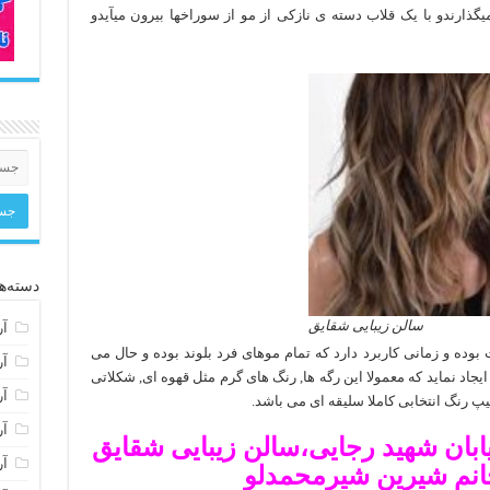
گذارندو با یک قلاب دسته ی نازکی از مو از سوراخها بیرون میآیدو
دسته‌ها
سالن زیبایی شقایق
آر
وده و زمانی کاربرد دارد که تمام موهای فرد بلوند بوده و حال می
آر
یجاد نماید که معمولا این رگه ها, رنگ های گرم مثل قهوه ای, شکلاتی
آر
آر
یابان شهید رجایی،سالن زیبایی شقایق
آر
انم شیرین شیرمحمدلو