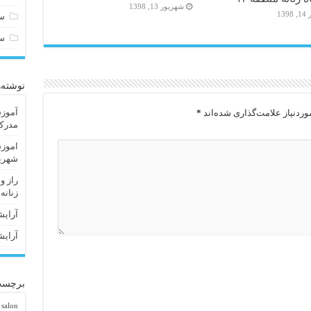
شهریور 13, 1398
13
سا
س
نوشته‌
آموزش
ردنیاز علامت‌گذاری شده‌اند
*
مدرک 
اموزش
شهریا
راز و
زنانه
آرایش
آرایش
برچسب
 salon