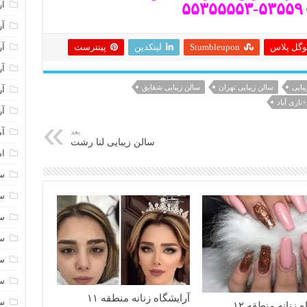
آر
آر
آر
وگل پلاس
Stumbleupon
لینکدین
پینترست
آر
بایی
سالن زیبایی تهران
سالن زیبایی شقایق
آر
نازی آباد
آر
آم
بعد
سالن زیبایی لنا رشت
اه
سا
سا
سا
سا
سا
سا
آرایشگاه زنانه منطقه ۱۱
سا
 زنانه منطقه ۱۲