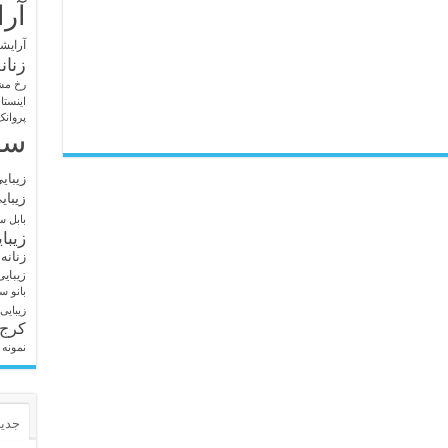
آرا
آرایشگ
زنان
رخ مش
اینستا
پروانک
سا
زیبای
زیبای
بابل
سا
زیبا
زنانه
زیبای
بانو
سا
زیبایی
کرج
نمونه 
جدید