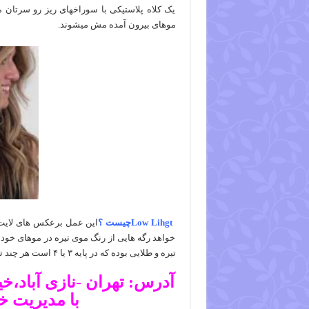
یک کلاه پلاستیکی با سوراخهای ریز رو سرتان می
موهای بیرون آمده مش میشوند.
Low Lihgtچیست ؟
این عمل برعکس های لایت ب
خواهد رگه هایی از رنگ موی تیره در موهای خود ا
تیره و طلایی بوده که در پایه ۳ یا ۴ است هر چند تیپ رنگ انتخابی کاملا سلیقه ای می باشد.
آدرس: تهران -نازی آباد،خ
با مدیریت خ