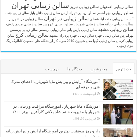
سالن زیبایی تهران
سالن زیبایی اصفهان
سالن زیبایی تبریز
سالن زیبایی تهرانسر
سالن زیبایی تهرانپارس
سالن زیبایی جانان بابل
سالن زیبایی جنت
سالن زیبایی در تهران
سالن زیبایی در شهریار
آباد
سالن زیبایی جنت آباد شمالی
سالن زیبایی زنانه
سالن زیبایی شهریار
سالن زیبایی عروس
سالن زیبایی مریم رئوف
سالن زیبایی مشهد
سالن زیبایی پارس بانو
سالن زیبایی پرنسس
سالن زیبایی پرنسس
سالن زیبایی کرج
تهرانپارس
سالن زیبایی چهره
سالن زیبایی چهره پردازان مشهد
سالن
زیبایی کرمان
سالن زیبایی گیوا
مدل شینیون 2019
نمونه کار آرایشگاه هلن اصفهان
کاتالوگ رنگ
موی زیتونی
جدیدترین
محبوبترین
دیدگاه ها
برچسب
آموزشگاه آرایش و پیرایش مایا شهریار با اعطای مدرک
فنی و حرفه ای
اردیبهشت 2, 1401
اموزشگاه مایا شهریار : آموزشگاه مراقبت و زیبایی در
شهریار با مدیریت خانم شاه بلاغی کارآفرین برتر ۱۴۰۰
فروردین 30, 1401
راز و رمز موفقیت بهترین آموزشگاه آرایش و پیرایش زنانه
در شهریار