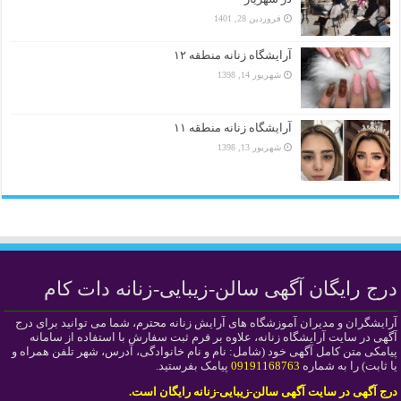
فروردین 28, 1401
آرایشگاه زنانه منطقه ۱۲
شهریور 14, 1398
آرایشگاه زنانه منطقه ۱۱
شهریور 13, 1398
درج رایگان آگهی سالن-زیبایی-زنانه دات کام
آرایشگران و مدیران آموزشگاه های آرایش زنانه محترم، شما می توانید برای درج
آگهی در سایت آرایشگاه زنانه، علاوه بر فرم ثبت سفارش با استفاده از سامانه
پیامکی متن کامل آگهی خود (شامل: نام و نام خانوادگی، آدرس، شهر تلفن همراه و
یا ثابت) را به شماره
09191168763
پیامک بفرستید.
درج آگهی در سایت آگهی سالن-زیبایی-زنانه رایگان است.