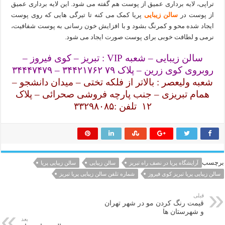
تراپی، لایه برداری عمیق از پوست هم گفته می شود. این لایه برداری عمیق
از پوست در
سالن زیبایی
پریا کمک می کنه تا تیرگی هایی که روی پوست
ایجاد شده محو و کمرنگ بشود و با افزایش خون رسانی به پوست شفافیت،
نرمی و لطافت خوبی برای پوست صورت ایجاد می شود.
سالن زیبایی – شعبه VIP : تبریز – کوی فیروز –
روبروی کوی زرین – پلاک ۷۹ ۳۴۴۲۱۷۶۲ – ۳۴۴۴۷۴۷۹
شعبه ولیعصر : بالاتر از فلکه تختی – میدان دانشجو –
همام تبریزی – جنب پارچه فروشی صحرائی – پلاک
۱۲ تلفن :۳۳۲۹۸۰۸۵
برچسب
آرایشگاه پریا در نصف راه تبریز
سالن زیبایی
سالن زیبایی پریا
سالن زیبایی پریا تبریز کوی فیروز
شماره تلفن سالن زیبایی پریا تبریز
قبلی
قیمت رنگ کردن مو در شهر تهران
و شهرستان ها
بعد