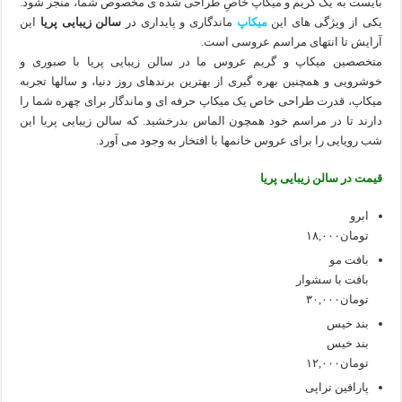
بایست به یک گریم و میکاپ خاصِ طراحی شده ی مخصوص شما، منجر شود.
یکی از ویژگی های این
میکاپ
ماندگاری و پایداری در
سالن زیبایی پریا
این
آرایش تا انتهای مراسم عروسی است.
متخصصین میکاپ و گریم عروس ما در سالن زیبایی پریا با صبوری و
خوشرویی و همچنین بهره گیری از بهترین برندهای روز دنیا، و سالها تجربه
میکاپ، قدرت طراحی خاص یک میکاپ حرفه ای و ماندگار برای چهره شما را
دارند تا در مراسم خود همچون الماس بدرخشید. که سالن زیبایی پریا این
شب رویایی را برای عروس خانمها با افتخار به وجود می آورد.
قیمت در سالن زیبایی پریا
ابرو
تومان۱۸,۰۰۰
بافت مو
بافت با سشوار
تومان۳۰,۰۰۰
بند خیس
بند خیس
تومان۱۲,۰۰۰
پارافین تراپی