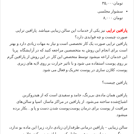
تومان۳۵,۰۰۰
سشوار مجلسی
تومان ۸,۰۰۰
پارافین تراپی
نیز یکی از خدمات این سالن زیبایی میباشد. پارافین تراپی
صورت چیست و چه فوایدی دارد؟
پارافین تراپی صورت یک کار تخصصی است و نیاز به مهات زیادی دارد و بهتر
است برای انجام این روش به متخصصین مراجعه کنید که در آرایشگاه پریا
این خدمان اراعه میشود توسط متخصص این کار. در این روش از پارافین گرم
بر روی پوست استفاده می شود و با تاثیر حرارت بر روی لایه های زیری
پوست، کلاژن سازی در پوست تحریک و فعال می شود.
پارافین چیست؟
پارافین همان ماده‌ی بی‌رنگ، جامد و سفیدی است که از هیدروکربن
اشباع‌شده ساخته می‌شود. از پارافین در مراکز ماساژ، اسپا و سالن‌های
مراقبت از پوست برای درمان پوست‌پوست شدن دست و پا و…بکار برده
میشود.
سالن زیبایی – پارافین درمانی طرفداران زیادی دارد، زیرا این ماده بو ندارد،
بی‌رنگ و بی‌مزه است و به‌همین‌خاطر کسی را اذیت نمی‌کند. علاوه بر