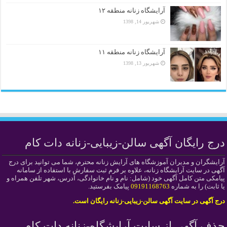
آرایشگاه زنانه منطقه ۱۲
شهریور 14, 1398
آرایشگاه زنانه منطقه ۱۱
شهریور 13, 1398
درج رایگان آگهی سالن-زیبایی-زنانه دات کام
آرایشگران و مدیران آموزشگاه های آرایش زنانه محترم، شما می توانید برای درج
آگهی در سایت آرایشگاه زنانه، علاوه بر فرم ثبت سفارش با استفاده از سامانه
پیامکی متن کامل آگهی خود (شامل: نام و نام خانوادگی، آدرس، شهر تلفن همراه و
یا ثابت) را به شماره
09191168763
پیامک بفرستید.
درج آگهی در سایت آگهی سالن-زیبایی-زنانه رایگان است.
حذف آگهی از سایت آرایشگاه-زنانه دات کام