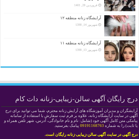
فروردین 28, 1401
آرایشگاه زنانه منطقه ۱۲
شهریور 14, 1398
آرایشگاه زنانه منطقه ۱۱
شهریور 13, 1398
درج رایگان آگهی سالن-زیبایی-زنانه دات کام
آرایشگران و مدیران آموزشگاه های آرایش زنانه محترم، شما می توانید برای درج
آگهی در سایت آرایشگاه زنانه، علاوه بر فرم ثبت سفارش با استفاده از سامانه
پیامکی متن کامل آگهی خود (شامل: نام و نام خانوادگی، آدرس، شهر تلفن همراه و
یا ثابت) را به شماره
09191168763
پیامک بفرستید.
درج آگهی در سایت آگهی سالن-زیبایی-زنانه رایگان است.