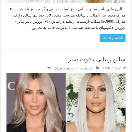
سالن زیبایی یانیز سالن زیبایی یانیز :سالن زیبایی و گریم یانیز با بیش از ۳۰
مدرک معتبر بین المللی با سابقه مدرسی چندین لاین دنیا تنها سالن دارای
مدرک ISO9001 میکاپ آرتیست از هلند،در سالن VIP عروس یانیز پذیرای
عروس خانومهای با سلیقه هستیم ،با مدیریت خانم همت پور – …
ادامه نوشته »
سالن زیبایی یاقوت سبز
خرداد 6, 1398
سالن زیبایی
,
سالن زیبایی تهران
۰