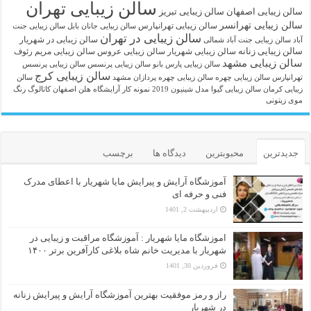
سالن زیبایی تهران
سالن زیبایی اصفهان
سالن زیبایی تبریز
سالن زیبایی تهرانسر
سالن زیبایی تهرانپارس
سالن زیبایی جانان بابل
سالن زیبایی جنت
سالن زیبایی در تهران
سالن زیبایی در شهریار
آباد
سالن زیبایی جنت آباد شمالی
سالن زیبایی زنانه
سالن زیبایی شهریار
سالن زیبایی عروس
سالن زیبایی مریم رئوف
سالن زیبایی مشهد
سالن زیبایی پارس بانو
سالن زیبایی پرنسس
سالن زیبایی پرنسس
سالن زیبایی کرج
تهرانپارس
سالن زیبایی چهره
سالن زیبایی چهره پردازان مشهد
سالن
زیبایی کرمان
سالن زیبایی گیوا
مدل شینیون 2019
نمونه کار آرایشگاه هلن اصفهان
کاتالوگ رنگ
موی زیتونی
جدیدترین
محبوبترین
دیدگاه ها
برچسب
آموزشگاه آرایش و پیرایش مایا شهریار با اعطای مدرک
فنی و حرفه ای
اردیبهشت 2, 1401
اموزشگاه مایا شهریار : آموزشگاه مراقبت و زیبایی در
شهریار با مدیریت خانم شاه بلاغی کارآفرین برتر ۱۴۰۰
فروردین 30, 1401
راز و رمز موفقیت بهترین آموزشگاه آرایش و پیرایش زنانه
در شهریار