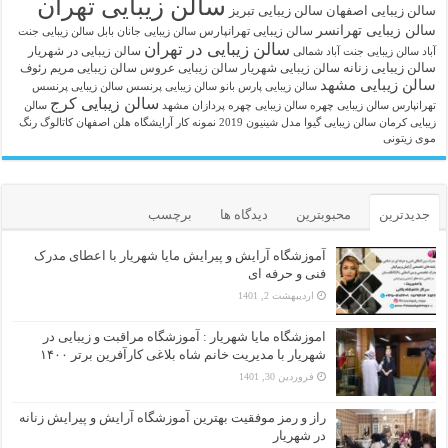
سالن زیبایی تهران
سالن زیبایی اصفهان
سالن زیبایی تبریز
سالن زیبایی تهرانسر
سالن زیبایی تهرانپارس
سالن زیبایی جانان بابل
سالن زیبایی جنت
سالن زیبایی در تهران
سالن زیبایی در شهریار
آباد
سالن زیبایی جنت آباد شمالی
سالن زیبایی زنانه
سالن زیبایی شهریار
سالن زیبایی عروس
سالن زیبایی مریم رئوف
سالن زیبایی مشهد
سالن زیبایی پارس بانو
سالن زیبایی پرنسس
سالن زیبایی پرنسس
سالن زیبایی کرج
تهرانپارس
سالن زیبایی چهره
سالن زیبایی چهره پردازان مشهد
سالن
زیبایی کرمان
سالن زیبایی گیوا
مدل شینیون 2019
نمونه کار آرایشگاه هلن اصفهان
کاتالوگ رنگ
موی زیتونی
جدیدترین
محبوبترین
دیدگاه ها
برچسب
آموزشگاه آرایش و پیرایش مایا شهریار با اعطای مدرک
فنی و حرفه ای
اردیبهشت 2, 1401
اموزشگاه مایا شهریار : آموزشگاه مراقبت و زیبایی در
شهریار با مدیریت خانم شاه بلاغی کارآفرین برتر ۱۴۰۰
فروردین 30, 1401
راز و رمز موفقیت بهترین آموزشگاه آرایش و پیرایش زنانه
در شهریار