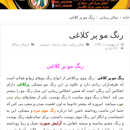
خانه
/
سالن زیبایی
/
رنگ مو پر کلاغی
رنگ مو پر کلاغی
اردیبهشت 5, 1398
سالن زیبایی
,
سایر خدمات عروسی
ارسال دیدگاه
815 بازدید
رنگ مو پر کلاغی
رنگ مو پر کلاغی
: رنگ موی پرکلاغی از انواع رنگ موهای
زیبا و جذاب
است
که طرفداران زیادی دارد و علاوه بر این رنگ مو مشکی
پرکلاغی
دارای
انعکاس آبی رنگی است که همین انعکاس زیبایی این مدل رنگ مو را بیشتر
می کند. انتخاب رنگ موی مناسب با رنگ پوست، یکی از معیارهای
زیباتر شدن
میباشد. امروزه که بیشتر خانوما به اون اهمیت میدن و سعی می کنن که
چهره
حتما این تناسب روداشته باشن. اما درباره
رنگ موی تیره
و مشکی، این یه
استثناست و انگار این رنگ موی دوست داشتنی، برای تمام طیف رنگ پوست
و رنگ چشم مناسبه و میشه باهاش یه
آرایش صورت
شیک و زیبا روداشته
باشی.در ادامه با بهترین آرایش صورت با موی مشکی پرکلاغی آشنا بشین و