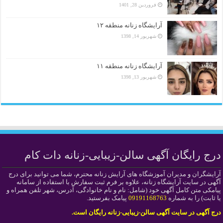
فروردین 28, 1401
آرایشگاه زنانه منطقه ۱۲
شهریور 14, 1398
آرایشگاه زنانه منطقه ۱۱
شهریور 13, 1398
درج رایگان آگهی سالن-زیبایی-زنانه دات کام
آرایشگران و مدیران آموزشگاه های آرایش زنانه محترم، شما می توانید برای درج
آگهی در سایت آرایشگاه زنانه، علاوه بر فرم ثبت سفارش با استفاده از سامانه
پیامکی متن کامل آگهی خود (شامل: نام و نام خانوادگی، آدرس، شهر تلفن همراه و
یا ثابت) را به شماره
09191168763
پیامک بفرستید.
درج آگهی در سایت آگهی سالن-زیبایی-زنانه رایگان است.